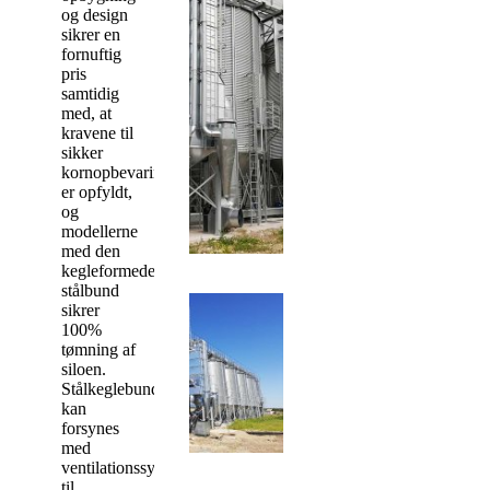
og design
sikrer en
fornuftig
pris
samtidig
med, at
kravene til
sikker
kornopbevaring
er opfyldt,
og
modellerne
med den
kegleformede
stålbund
sikrer
100%
tømning af
siloen.
Stålkeglebunden
kan
forsynes
med
ventilationssystem
til