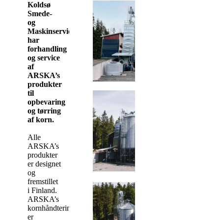
Koldsø
Smede-
og
Maskinservice
har
forhandling
og service
af
ARSKA’s
produkter
til
opbevaring
og tørring
af korn.
Alle
ARSKA’s
produkter
er designet
og
fremstillet
i Finland.
ARSKA’s
kornhåndteringsudstyr
er