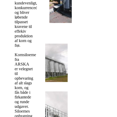
kundevenligt,
konkurrencedygtigt
og bliver
løbende
tilpasset
kravene til
effekiv
produktion
af korn og
frø.
Kornsiloerne
fra
ARSKA
er velegnet
til
opbevaring
af alt slags
korn, og
fås både i
firkantede
og runde
udgaver.
Siloernes
opbygning