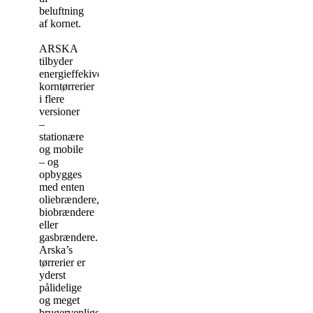
beluftning
af kornet.
ARSKA
tilbyder
energieffekive
korntørrerier
i flere
versioner
–
stationære
og mobile
– og
opbygges
med enten
oliebrændere,
biobrændere
eller
gasbrændere.
Arska’s
tørrerier er
yderst
pålidelige
og meget
brugervenlige